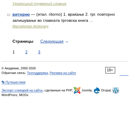
Український тлумачний словник
риторно
— (итал. ritorno) 1. враќање 2. трг. повторно
10
запишување во главната трговска книга …
Macedonian dictionary
Страницы
Следующая
→
1
2
3
© Академик, 2000-2026
18+
Обратная связь:
Техподдержка
,
Реклама на сайте
👣 Путешествия
Экспорт словарей на сайты
, сделанные на PHP,
Joomla,
Drupal,
WordPress, MODx.