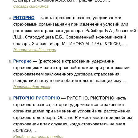
Словарь синонимов ASIS. В.Н. Тришин. 2013 …
Словарь синонимов
РИТОРНО
— часть страхового взноса, удерживаемая
4
страховыми организациями при изменении условий или
расторжении страхового договора. Райзберг Б.А., Лозовский
Л.Ш., Стародубцева Е.Б.. Современный экономический
словарь. 2 е изд., испр. М.: ИНФРА М. 479 с..&#8230; …
Экономический словарь
Риторно
— (ристорно) в страховании удержание
5
страховщиком части страховой премии при расторжении
страхователем заключенного договора страхования
вследствие наступления обстоятельств, дающих ему …
Энциклопедия права
РИТОРНО РИСТОРНО
— РИТОРНО, РИСТОРНО часть
6
страхового взноса, которая удерживается страховыми
организациями при изменении условий или расторжении
страхового договора. Обычно Р. имеет место при двойном
страховании в тех случаях, когда страхователь не знал
о&#8230; …
Юридическая энциклопедия