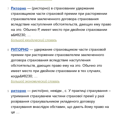
Риторно
— (ристорно) в страховании удержание
7
страховщиком части страховой премии при расторжении
страхователем заключенного договора страхования
вследствие наступления обстоятельств, дающих ему право
на это. Обычно Р, имеет место при двойном страховании
в&#8230; …
Большой юридический словарь
РИТОРНО
— удержание страховщиком части страховой
8
премии при расторжении страхователем заключенного
договора страхования вследствие наступления
обстоятельств, дающих право ему на это. Обычно это
имеет место при двойном страховании в тех случаях,
когда&#8230; …
Большой экономический словарь
риторно
— ристо/рно, невідм., с. У практиці страхування –
9
утримання страхувачем частини страхової премії у разі
розірвання страхувальником укладеного договору
страхування внаслідок обставин, що дають йому право на
це …